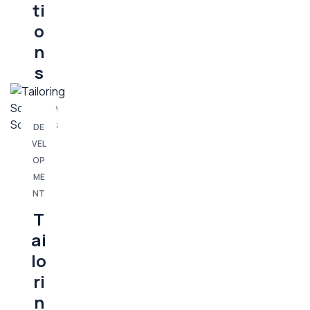
ti
o
n
s
DE
VEL
OP
ME
NT
T
ai
lo
ri
n