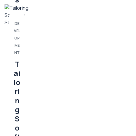
DE
VEL
OP
ME
NT
T
ai
lo
ri
n
g
S
o