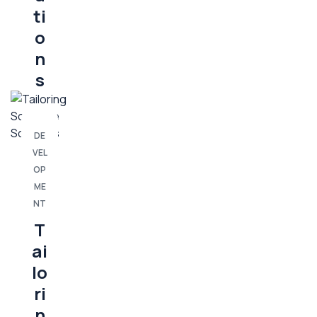
ti
o
n
s
DE
VEL
OP
ME
NT
T
ai
lo
ri
n