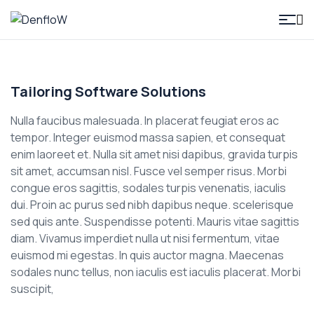
DenfloW
Tailoring Software Solutions
Nulla faucibus malesuada. In placerat feugiat eros ac
tempor. Integer euismod massa sapien, et consequat
enim laoreet et. Nulla sit amet nisi dapibus, gravida turpis
sit amet, accumsan nisl. Fusce vel semper risus. Morbi
congue eros sagittis, sodales turpis venenatis, iaculis
dui. Proin ac purus sed nibh dapibus neque. scelerisque
sed quis ante. Suspendisse potenti. Mauris vitae sagittis
diam. Vivamus imperdiet nulla ut nisi fermentum, vitae
euismod mi egestas. In quis auctor magna. Maecenas
sodales nunc tellus, non iaculis est iaculis placerat. Morbi
suscipit,