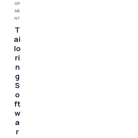
OP
ME
NT
T
ai
lo
ri
n
g
S
o
ft
w
a
r