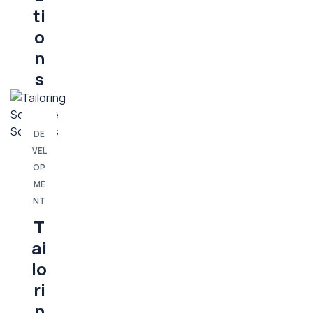
ti
o
n
s
DE
VEL
OP
ME
NT
T
ai
lo
ri
n