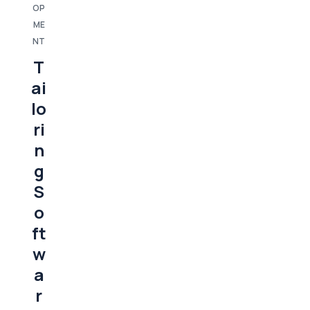
OP
ME
NT
T
ai
lo
ri
n
g
S
o
ft
w
a
r