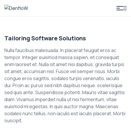
DenfloW
Tailoring Software Solutions
Nulla faucibus malesuada. In placerat feugiat eros ac
tempor. Integer euismod massa sapien, et consequat
enim laoreet et. Nulla sit amet nisi dapibus, gravida turpis
sit amet, accumsan nisl. Fusce vel semper risus. Morbi
congue eros sagittis, sodales turpis venenatis, iaculis
dui. Proin ac purus sed nibh dapibus neque. scelerisque
sed quis ante. Suspendisse potenti. Mauris vitae sagittis
diam. Vivamus imperdiet nulla ut nisi fermentum, vitae
euismod mi egestas. In quis auctor magna. Maecenas
sodales nunc tellus, non iaculis est iaculis placerat. Morbi
suscipit,