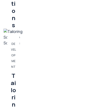
ti
o
n
s
DE
VEL
OP
ME
NT
T
ai
lo
ri
n