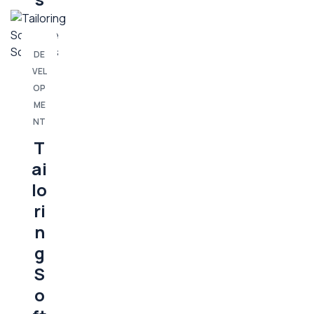
DE
VEL
OP
ME
NT
T
ai
lo
ri
n
g
S
o