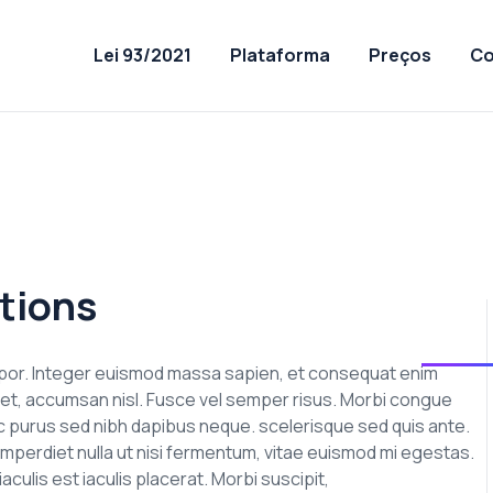
Lei 93/2021
Plataforma
Preços
Co
tions
empor. Integer euismod massa sapien, et consequat enim
t amet, accumsan nisl. Fusce vel semper risus. Morbi congue
n ac purus sed nibh dapibus neque. scelerisque sed quis ante.
imperdiet nulla ut nisi fermentum, vitae euismod mi egestas.
culis est iaculis placerat. Morbi suscipit,