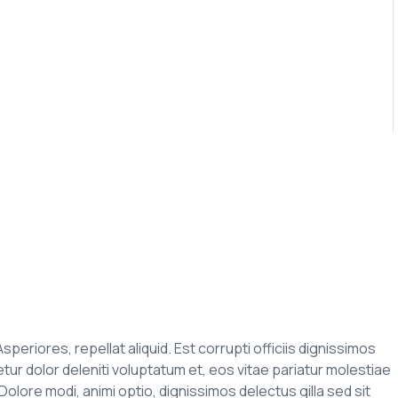
speriores, repellat aliquid. Est corrupti officiis dignissimos
r dolor deleniti voluptatum et, eos vitae pariatur molestiae
olore modi, animi optio, dignissimos delectus gilla sed sit