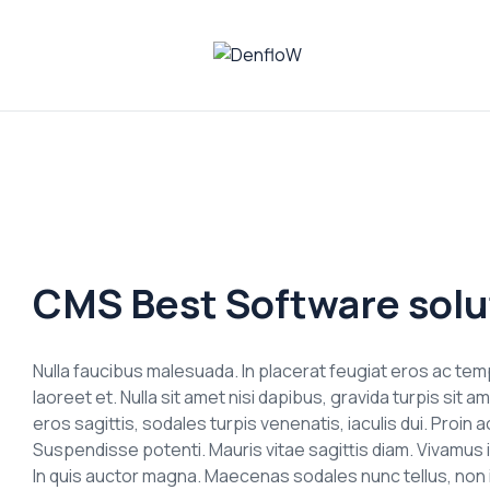
DenfloW
Plataforma
de
Whistleblowing
CMS Best Software solu
Nulla faucibus malesuada. In placerat feugiat eros ac t
laoreet et. Nulla sit amet nisi dapibus, gravida turpis si
eros sagittis, sodales turpis venenatis, iaculis dui. Proi
Suspendisse potenti. Mauris vitae sagittis diam. Vivamus 
In quis auctor magna. Maecenas sodales nunc tellus, non ia