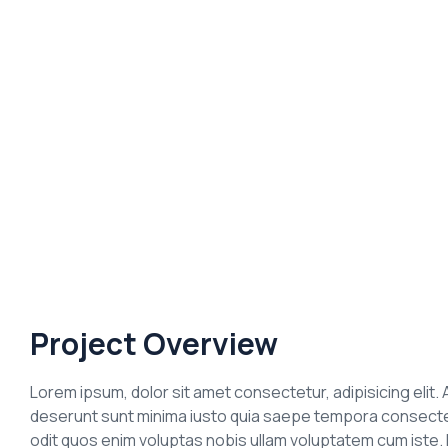
Project Overview
Lorem ipsum, dolor sit amet consectetur, adipisicing elit. A
deserunt sunt minima iusto quia saepe tempora consectetu
odit quos enim voluptas nobis ullam voluptatem cum iste. D