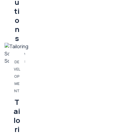
u
ti
o
n
s
DE
VEL
OP
ME
NT
T
ai
lo
ri