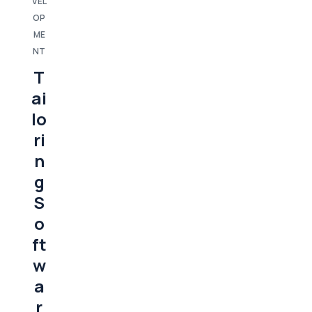
VEL
OP
ME
NT
T
ai
lo
ri
n
g
S
o
ft
w
a
r