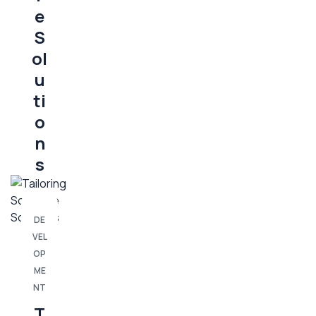
e
S
ol
u
ti
o
n
s
DE
VEL
OP
ME
NT
T