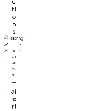
u
ti
o
n
s
DE
VEL
OP
ME
NT
T
ai
lo
ri