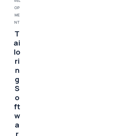
VEL
OP
ME
NT
T
ai
lo
ri
n
g
S
o
ft
w
a
r