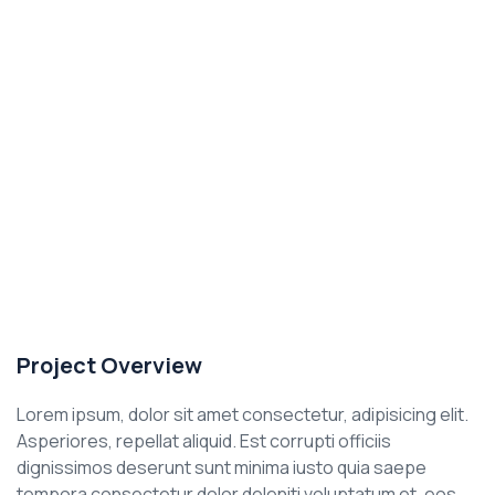
Project Overview
Lorem ipsum, dolor sit amet consectetur, adipisicing elit.
Asperiores, repellat aliquid. Est corrupti officiis
dignissimos deserunt sunt minima iusto quia saepe
tempora consectetur dolor deleniti voluptatum et, eos