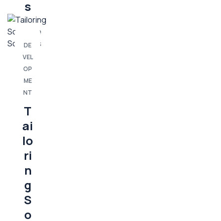
s
DE
VEL
OP
ME
NT
T
ai
lo
ri
n
g
S
o