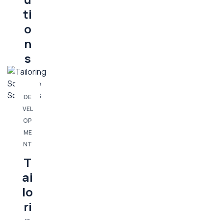
ti
o
n
s
DE
VEL
OP
ME
NT
T
ai
lo
ri