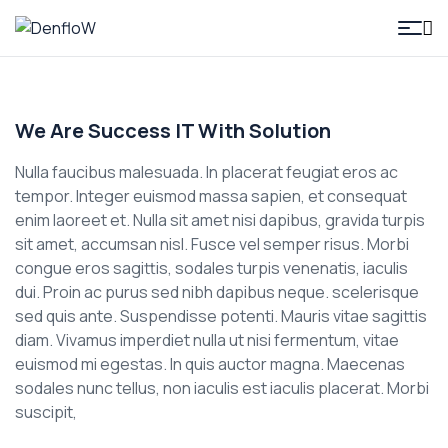
DenfloW
We Are Success IT With Solution
Nulla faucibus malesuada. In placerat feugiat eros ac
tempor. Integer euismod massa sapien, et consequat
enim laoreet et. Nulla sit amet nisi dapibus, gravida turpis
sit amet, accumsan nisl. Fusce vel semper risus. Morbi
congue eros sagittis, sodales turpis venenatis, iaculis
dui. Proin ac purus sed nibh dapibus neque. scelerisque
sed quis ante. Suspendisse potenti. Mauris vitae sagittis
diam. Vivamus imperdiet nulla ut nisi fermentum, vitae
euismod mi egestas. In quis auctor magna. Maecenas
sodales nunc tellus, non iaculis est iaculis placerat. Morbi
suscipit,