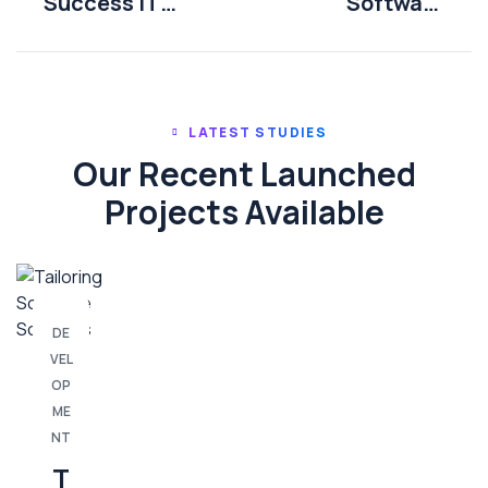
Success IT
Software
With Solution
Solutions
LATEST STUDIES
Our Recent Launched
Projects Available
DE
VEL
OP
ME
NT
T