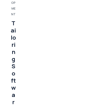
OP
ME
NT
T
ai
lo
ri
n
g
S
o
ft
w
a
r