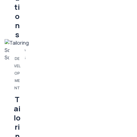
ti
o
n
s
DE
VEL
OP
ME
NT
T
ai
lo
ri
n