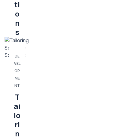
ti
o
n
s
DE
VEL
OP
ME
NT
T
ai
lo
ri
n