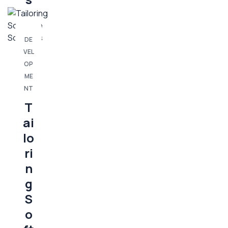
DE
VEL
OP
ME
NT
T
ai
lo
ri
n
g
S
o