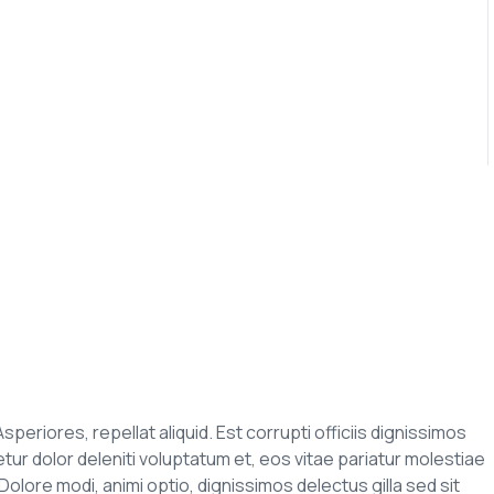
speriores, repellat aliquid. Est corrupti officiis dignissimos
r dolor deleniti voluptatum et, eos vitae pariatur molestiae
olore modi, animi optio, dignissimos delectus gilla sed sit