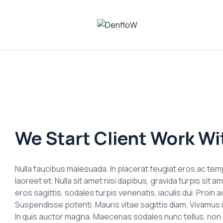
DenfloW
Plataforma
de
Whistleblowing
We Start Client Work Wi
Nulla faucibus malesuada. In placerat feugiat eros ac t
laoreet et. Nulla sit amet nisi dapibus, gravida turpis si
eros sagittis, sodales turpis venenatis, iaculis dui. Proi
Suspendisse potenti. Mauris vitae sagittis diam. Vivamus 
In quis auctor magna. Maecenas sodales nunc tellus, non ia