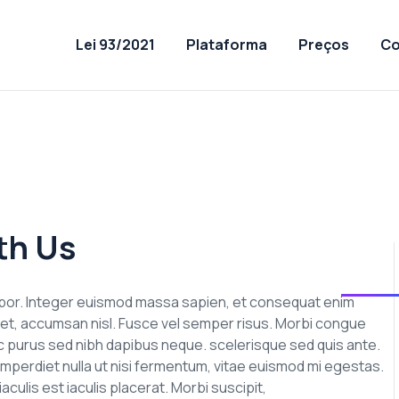
Lei 93/2021
Plataforma
Preços
Co
th Us
empor. Integer euismod massa sapien, et consequat enim
t amet, accumsan nisl. Fusce vel semper risus. Morbi congue
n ac purus sed nibh dapibus neque. scelerisque sed quis ante.
imperdiet nulla ut nisi fermentum, vitae euismod mi egestas.
culis est iaculis placerat. Morbi suscipit,