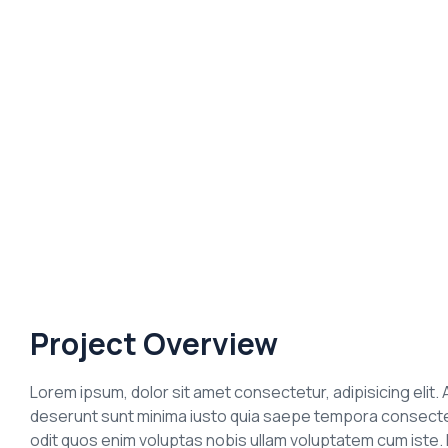
Project Overview
Lorem ipsum, dolor sit amet consectetur, adipisicing elit. A
deserunt sunt minima iusto quia saepe tempora consectetu
odit quos enim voluptas nobis ullam voluptatem cum iste. D